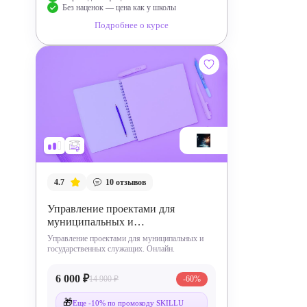
Без наценок — цена как у школы
Подробнее о курсе
4.7
10
отзывов
Управление проектами для
муниципальных и
государственных служащих
Управление проектами для муниципальных и
государственных служащих. Онлайн.
6 000 ₽
14 900 ₽
-60%
🎁
Еще -10% по промокоду SKILLU