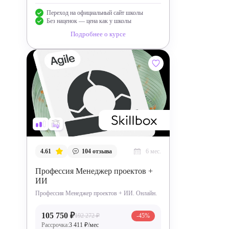
Переход на официальный сайт школы
Без наценок — цена как у школы
Подробнее о курсе
4.61
104
отзыва
6 мес.
Профессия Менеджер проектов +
ИИ
Профессия Менеджер проектов + ИИ. Онлайн.
105 750 ₽
192 272 ₽
-45%
Рассрочка:
3 411 ₽/мес