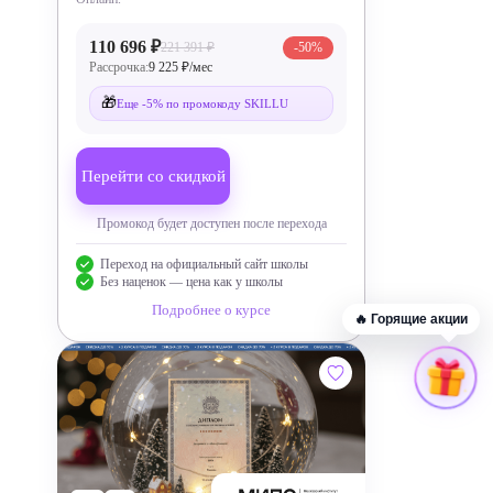
110 696 ₽
221 391 ₽
-50%
Рассрочка:
9 225 ₽/мес
🎁
Еще -5% по промокоду SKILLU
Перейти со скидкой
Промокод будет доступен после перехода
Переход на официальный сайт школы
Без наценок — цена как у школы
Подробнее о курсе
🔥 Горящие акции