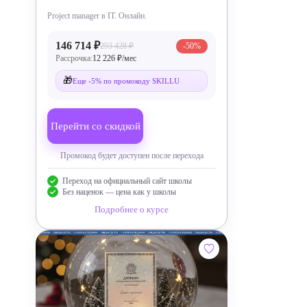
Project manager в IT. Онлайн.
146 714 ₽
293 428 ₽
-50%
Рассрочка:
12 226 ₽/мес
🎁
Еще -5% по промокоду SKILLU
Перейти со скидкой
Промокод будет доступен после перехода
Переход на официальный сайт школы
Без наценок — цена как у школы
Подробнее о курсе