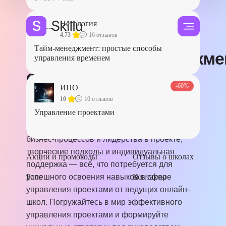
Нетология
Главная
/
Все курсы
/
Управление
/
Project-менеджмент
4.73
16 отзывов
Тайм-менеджмент: простые способы
Курсы Project-менеджме
управления временем
онлайн
-60%
ИПО
10
10 отзывов
Эксклюзивный выбор курсов по Project-
Управление проектами
менеджменту: передовые методики в области
управления изменениями, оптимизации
бизнес-процессов и лидерства в проекте,
творческие подходы и индивидуальная
Акции и промокоды
Отзывы о школах
поддержка — всё, что потребуется для
Блог
успешного освоения навыков в сфере
Контакты
управления проектами от ведущих онлайн-
школ. Погружайтесь в мир эффективного
управления проектами и формируйте