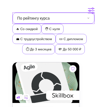
По рейтингу курса
🔥
Со скидкой
🧑
С нуля
💼
С трудоустройством
📜
С дипломом
⏱ До 3 месяцев
💸 До 50 000 ₽