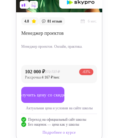
4.8
81
отзыв
6 мес.
Менеджер проектов
Менеджер проектов. Онлайн, практика.
102 000 ₽
272 727 ₽
-63%
Рассрочка:
4 167 ₽/мес
Получить цену со скидкой
Актуальная цена и условия на сайте школы
Переход на официальный сайт школы
Без наценок — цена как у школы
Подробнее о курсе