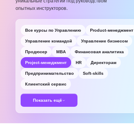
уникальные стратегии под руководством
опытных инструкторов.
Все курсы по Управлению
Product-менеджмент
Управление командой
Управление бизнесом
Продюсер
MBA
Финансовая аналитика
Project-менеджмент
HR
Директорам
Предпринимательство
Soft-skills
Клиентский сервис
Показать ещё