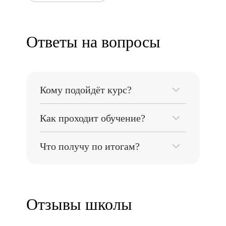
Ответы на вопросы
Кому подойдёт курс?
Тем, кто хочет освоить «Образование» и
Как проходит обучение?
получить практику.
Онлайн: материалы и задания по
Что получу по итогам?
программе курса.
По итогам: сертификат/документ об
окончании (уточняйте на странице
курса).
Отзывы школы