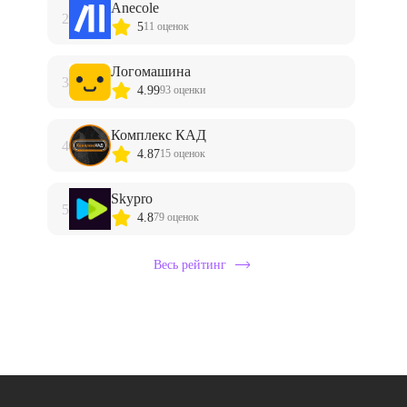
Anecole
2
5
11 оценок
Логомашина
3
4.99
93 оценки
Комплекс КАД
4
4.87
15 оценок
Skypro
5
4.8
79 оценок
Весь рейтинг