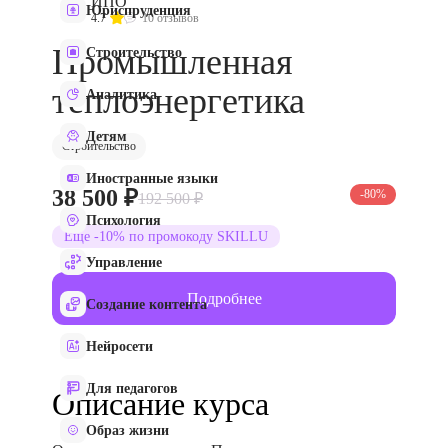
ИПО
Юриспруденция
4.7
10 отзывов
Промышленная
Строительство
теплоэнергетика
Аналитика
Детям
Строительство
Иностранные языки
38 500 ₽
-80%
192 500 ₽
Психология
Еще -10% по промокоду SKILLU
Управление
Подробнее
Создание контента
Нейросети
Для педагогов
Описание курса
Образ жизни