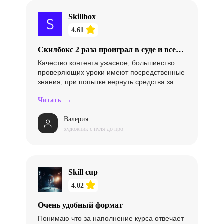
Skillbox
4.61
Скилбокс 2 раза проиграл в суде и все
еще тянет время, чтобы не возвращать
Качество контента ужасное, большинство
средства
проверяющих уроки имеют посредственные
знания, при попытке вернуть средства за
непройденное обучение, платформа
Читать →
апеллирует незаконными формулами и
отказывает возвращать средства. Я
Валерия
ВЫИГРАЛА СУД У СКИЛБОКСА 2 РАЗА,
художник с нуля до про
ПЛАТФОРМА ТЯНЕТ ВРЕМЯ И НЕ ХОЧЕТ
ВОЗВРАЩАТЬ СРЕДСТВА 09.01 я выиграла
суд, 20.03 было второе заседание по
инициативе скилбокса и тоже в мою пользу
На данный момент скилбокс не собирается
Skill cup
возвращать полагающуюся мне сумму,
4.02
всевозможными способами тянет время,
общается неинформативными отписками.
Очень удобный формат
Понимаю что за наполнение курса отвечает