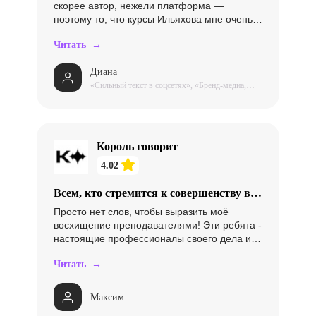
скорее автор, нежели платформа —
поэтому то, что курсы Ильяхова мне очень
зашли — это отзыв скорее Ильяхову :) Что
Читать →
касается платформу — кайф в том, что
видео короткие, перемешаны с лонгридами-
Диана
конспектами, простые тесты —для
«Сильный текст в соцсетях», «Бренд-медиа,
мобильного формата супер. Но на
блоги и контент-маркетинг», «Текст и деньги»
планшете уже отображается всё кривовато.
Король говорит
4.02
Всем, кто стремится к совершенству в
ораторском искусстве,
Просто нет слов, чтобы выразить моё
восхищение преподавателями! Эти ребята -
настоящие профессионалы своего дела и
знают, как работать с обратной связью. С
Читать →
каждым домашним заданием я чувствовал
поддержку и понимание. График занятий
просто идеален - удобно вписывался в мой
Максим
динамичный график. Процесс обучения