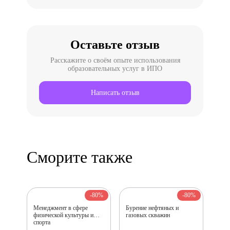
происходил в столице, что добавляло
мотивации, и в течение месяца, раз в
неделю, я погружался в науку красноречия.
Всего получилось восемь незабываемых
занятий, каждое из которых давало четкие
Оставьте отзыв
инструменты для развития и
совершенствования навыка говорения.
Расскажите о своём опыте использования
образовательных услуг в ИПО
Написать отзыв
Сморите также
-80%
-80%
Менеджмент в сфере
Бурение нефтяных и
физической культуры и
газовых скважин
спорта