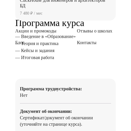
ClickHouse для инженеров и архитекторов
БД
7 480 ₽ / мес
Программа курса
Акции и промокоды
Отзывы о школах
— Введение в «Образование»
Блог
Контакты
— Теория и практика
— Кейсы и задания
— Итоговая работа
Программа трудоустройства:
Нет
Документ об окончании:
Сертификат/документ об окончании
(уточняйте на странице курса).