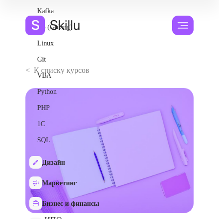
Kafka
Go (Golang)
Linux
Git
< К списку курсов
VBA
Python
PHP
1С
SQL
Дизайн
Маркетинг
Бизнес и финансы