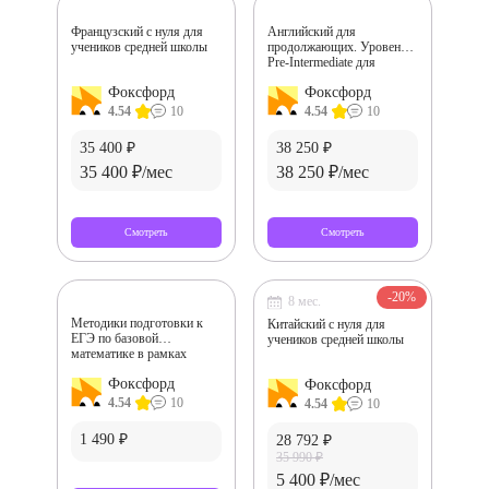
Французский с нуля для
Английский для
учеников средней школы
продолжающих. Уровень
Pre-Intermediate для
начальной школы
Фоксфорд
Фоксфорд
4.54
10
4.54
10
35 400 ₽
38 250 ₽
35 400 ₽/мес
38 250 ₽/мес
Смотреть
Смотреть
-20%
8 мес.
Методики подготовки к
Китайский с нуля для
ЕГЭ по базовой
учеников средней школы
математике в рамках
ФГОС
Фоксфорд
Фоксфорд
4.54
10
4.54
10
1 490 ₽
28 792 ₽
35 990 ₽
5 400 ₽/мес