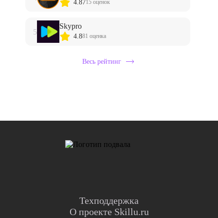
4.87
15 оценок
Skypro
5
4.8
81 оценка
Весь рейтинг
Техподдержка
О проекте Skillu.ru