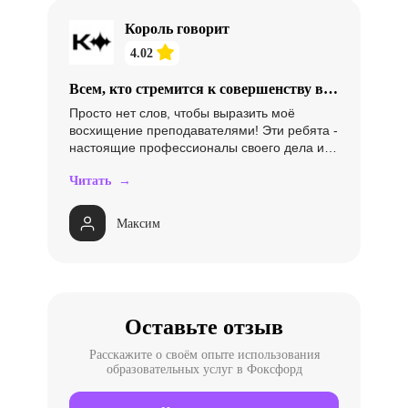
Король говорит
4.02
Всем, кто стремится к совершенству в
ораторском искусстве,
Просто нет слов, чтобы выразить моё
восхищение преподавателями! Эти ребята -
настоящие профессионалы своего дела и
знают, как работать с обратной связью. С
Читать →
каждым домашним заданием я чувствовал
поддержку и понимание. График занятий
просто идеален - удобно вписывался в мой
Максим
динамичный график. Процесс обучения
происходил в столице, что добавляло
мотивации, и в течение месяца, раз в
неделю, я погружался в науку красноречия.
Всего получилось восемь незабываемых
занятий, каждое из которых давало четкие
Оставьте отзыв
инструменты для развития и
совершенствования навыка говорения.
Расскажите о своём опыте использования
образовательных услуг в Фоксфорд