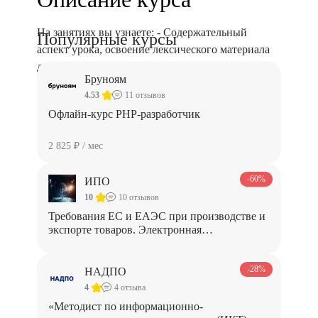
На занятиях вы узнаете: - Содержательный
Популярные курсы
аспект урока, освоение лексического материала
для продуктивных целей; - Методики обучения
Бруноям
аудированию, чтению и говорению, примеры
4.53
11 отзывов
заданий, трудности и особенности; - Средства
Офлайн-курс PHP-разработчик
обучения, страноведения и межкультурной
коммуникации.
2 825 ₽ / мес
-60%
ИПО
Программа курса
10
10 отзывов
Требования ЕС и ЕАЭС при производстве и
экспорте товаров. Электронная
ветеринарная сертификация
-28%
НАДПО
Программа трудоустройства:
4
4 отзыва
Нет
«Методист по информационно-