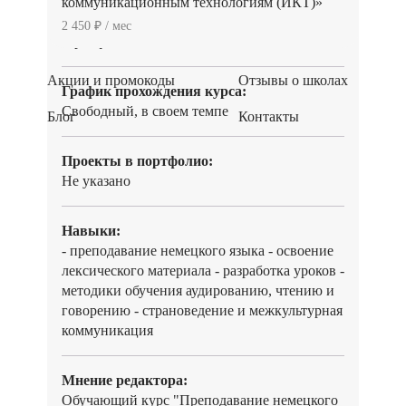
коммуникационным технологиям (ИКТ)»
Документ об окончании:
2 450 ₽ / мес
сертификат
Акции и промокоды
Отзывы о школах
График прохождения курса:
Свободный, в своем темпе
Блог
Контакты
Проекты в портфолио:
Не указано
Навыки:
- преподавание немецкого языка - освоение
лексического материала - разработка уроков -
методики обучения аудированию, чтению и
говорению - страноведение и межкультурная
коммуникация
Мнение редактора:
Обучающий курс "Преподавание немецкого