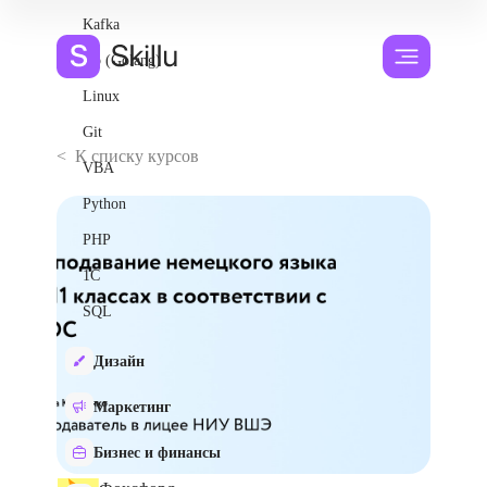
Kafka
Go (Golang)
Linux
Git
< К списку курсов
VBA
Python
PHP
1С
SQL
Дизайн
Маркетинг
Бизнес и финансы