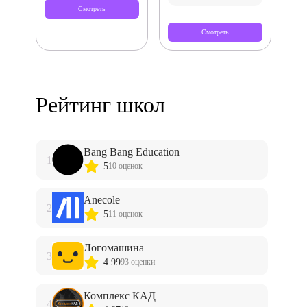
Смотреть
Смотреть
Рейтинг школ
Bang Bang Education
1
5
10 оценок
Anecole
2
5
11 оценок
Логомашина
3
4.99
93 оценки
Комплекс КАД
4