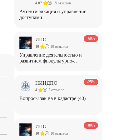
4.07
15 отзывов
Аутентификация и управление
доступами
-60%
ИПО
10
10 отзывов
Управление деятельностью и
развитием физкультурно-
спортивной организации
-25%
НИИДПО
4
7 отзывов
Вопросы зак-ва в кадастре (40)
-80%
ИПО
10
10 отзывов