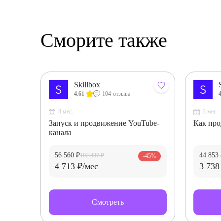
до сих 
через 
работу
месте"
Сморите также
просто
обучен
времен
всегда
Да, бы
Skillbox
давали
4.61
104
отзыва
все бр
идею с
3 мес.
3 мес.
доучилс
Запуск и продвижение YouTube-
Как про
практи
канала
отличн
курса.
неравн
56 560 ₽
44 853
102 837 ₽
-45%
либо д
4 713 ₽/мес
3 738
Наприм
находи
созвон
помочь
Смотреть
Реальн
занима