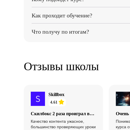
Тем, кто хочет освоить «Программирование» и п
Как проходит обучение?
Онлайн: материалы, задания и проекты по прогр
Что получу по итогам?
По итогам: сертификат/документ об окончании (у
Отзывы школы
Skillbox
4.61
Скилбокс 2 раза проиграл в
Очень
суде и все еще тянет время,
Качество контента ужасное,
Понима
чтобы не возвращать средства
большинство проверяющих уроки
курса о