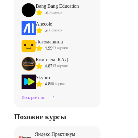
Bang Bang Education
5
10 оценок
Anecole
5
11 оценок
Логомашина
4.99
93 оценки
Комплекс КАД
4.87
15 оценок
Skypro
4.8
80 оценок
Весь рейтинг
Похожие курсы
Яндекс Практикум