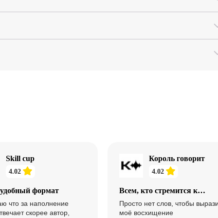
олучить практику.
амме.
точняйте на странице курса).
Skill cup
Король говорит
4.02
4.02
 удобный формат
Всем, кто стремится к
совершенству в ораторском
ю что за наполнение
Просто нет слов, чтобы выраз
искусстве,
твечает скорее автор,
моё восхищение