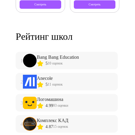
Смотреть
Смотреть
Рейтинг школ
Bang Bang Education
1
5
10 оценок
Anecole
2
5
11 оценок
Логомашина
3
4.99
93 оценки
Комплекс КАД
4
4.87
15 оценок