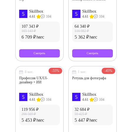
Skillbox
Skillbox
4.61
104
4.61
104
107 343 ₽
64 340 ₽
165 143 ₽
116 982 ₽
6 709 ₽/мес
5 362 ₽/мес
Смотреть
Смотреть
-55%
-45%
8 мес.
1 мес.
Профессия UX/UI-
Ретушь для фотографа
дизайнер + ИИ
Skillbox
Skillbox
4.61
104
4.61
104
119 956 ₽
32 684 ₽
266 569 ₽
59 425 ₽
5 453 ₽/мес
5 447 ₽/мес