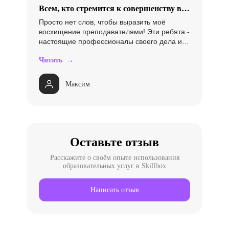
Всем, кто стремится к совершенству в
ораторском искусстве,
Просто нет слов, чтобы выразить моё
восхищение преподавателями! Эти ребята -
настоящие профессионалы своего дела и
знают, как работать с обратной связью. С
Читать →
каждым домашним заданием я чувствовал
поддержку и понимание. График занятий
просто идеален - удобно вписывался в мой
Максим
динамичный график. Процесс обучения
происходил в столице, что добавляло
мотивации, и в течение месяца, раз в
неделю, я погружался в науку красноречия.
Всего получилось восемь незабываемых
занятий, каждое из которых давало четкие
Оставьте отзыв
инструменты для развития и
совершенствования навыка говорения.
Расскажите о своём опыте использования
образовательных услуг в Skillbox
Написать отзыв