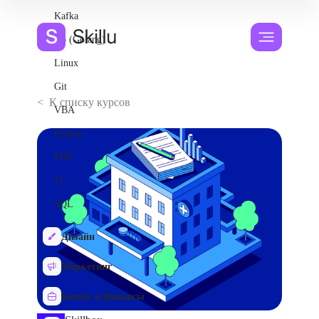
Kafka
Go (Golang)
Linux
Git
< К списку курсов
VBA
Python
PHP
1С
SQL
Дизайн
Маркетинг
Бизнес и финансы