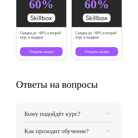
60%
60%
Скидки до −60% и второй
Скидки до −60% и второй
курс в подарок
курс в подарок
Открыть акцию
Открыть акцию
Ответы на вопросы
Кому подойдёт курс?
Тем, кто хочет освоить «Управление» и
Как проходит обучение?
получить практику.