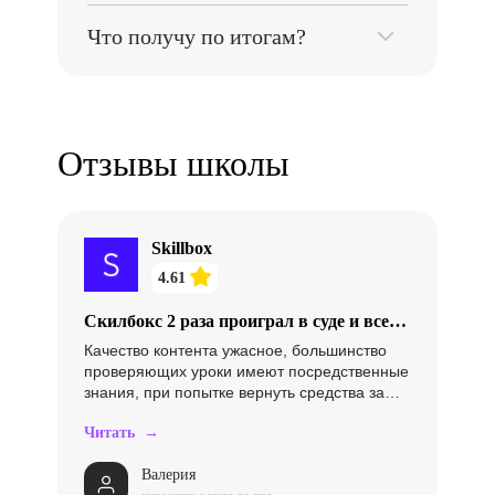
Онлайн: материалы, задания и проекты
Что получу по итогам?
по программе.
По итогам: сертификат/документ об
окончании (уточняйте на странице
курса).
Отзывы школы
Skillbox
4.61
Скилбокс 2 раза проиграл в суде и все
еще тянет время, чтобы не возвращать
Качество контента ужасное, большинство
средства
проверяющих уроки имеют посредственные
знания, при попытке вернуть средства за
непройденное обучение, платформа
Читать →
апеллирует незаконными формулами и
отказывает возвращать средства. Я
Валерия
ВЫИГРАЛА СУД У СКИЛБОКСА 2 РАЗА,