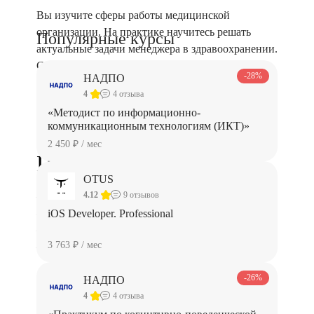
Вы изучите сферы работы медицинской
организации. На практике научитесь решать
Популярные курсы
актуальные задачи менеджера в здравоохранении.
Сможете оптимизировать работу медцентра, в
-28%
НАДПО
котором работаете, или открыть свою частную
4
4 отзыва
практику.
«Методист по информационно-
коммуникационным технологиям (ИКТ)»
2 450 ₽ / мес
Программа курса
OTUS
— Введение в «Управление»
4.12
9 отзывов
— Теория и практика
iOS Developer. Professional
— Кейсы и задания
3 763 ₽ / мес
— Итоговая работа
-26%
НАДПО
4
4 отзыва