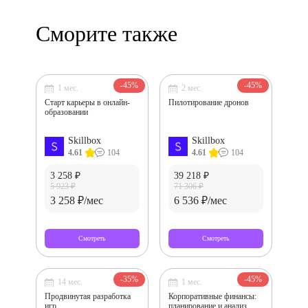
Сморите также
-45%
-45%
1 мес.
2 мес.
Старт карьеры в онлайн-
Пилотирование дронов
образовании
Skillbox
Skillbox
4.61
104
4.61
104
3 258 ₽
39 218 ₽
5 923 ₽
71 306 ₽
3 258 ₽/мес
6 536 ₽/мес
Смотреть
Смотреть
-35%
-45%
14 мес.
1 мес.
Продвинутая разработка
Корпоративные финансы:
игр
планирование и анализ