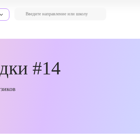
дки #14
узиков