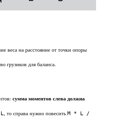
ние веса на расстояние от точки опоры
о грузиков для баланса.
нтов:
сумма моментов слева должна
L
M * L /
и
, то справа нужно повесить