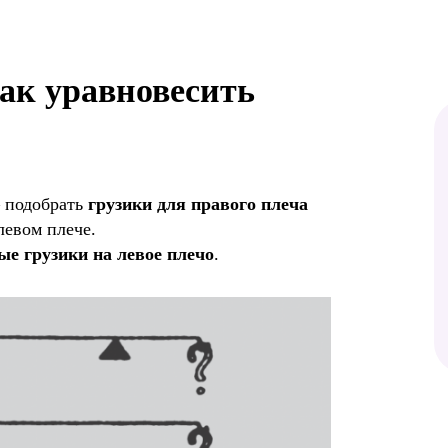
как уравновесить
— подобрать
грузики для правого плеча
левом плече.
е грузики на левое плечо
.